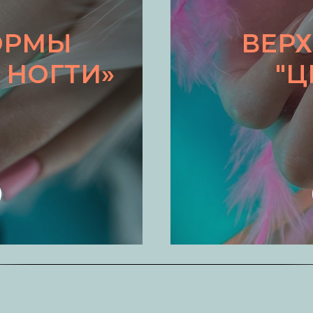
ОРМЫ
ВЕР
 НОГТИ»
"Ц