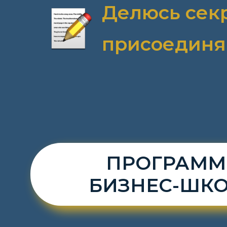
Делюсь секр
присоединя
ПРОГРАМ
БИЗНЕС-ШК