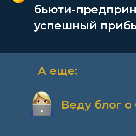
бьюти-предприн
успешный приб
А еще:
Веду блог о