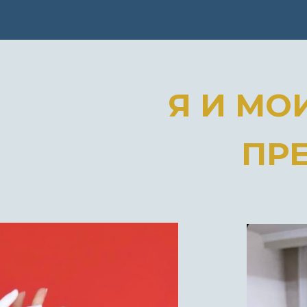
Я И МО
ПР