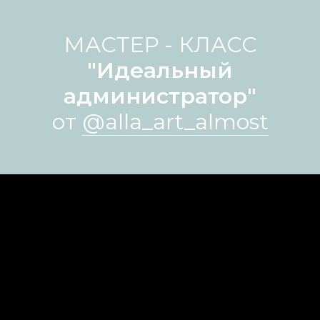
МАСТЕР - КЛАСС
"Идеальный
администратор"
от
@alla_art_almost